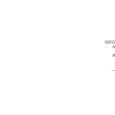
AEGU
A
N