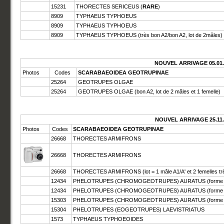
15231
THORECTES SERICEUS (
RARE
)
8909
TYPHAEUS TYPHOEUS
8909
TYPHAEUS TYPHOEUS
8909
TYPHAEUS TYPHOEUS (très bon A2/bon A2, lot de 2mâles)
NOUVEL ARRIVAGE 05.01.
Photos
Codes
SCARABAEOIDEA GEOTRUPINAE
25264
GEOTRUPES OLGAE
25264
GEOTRUPES OLGAE (bon A2, lot de 2 mâles et 1 femelle)
NOUVEL ARRIVAGE 25.11.
Photos
Codes
SCARABAEOIDEA GEOTRUPINAE
26668
THORECTES ARMIFRONS
26668
THORECTES ARMIFRONS
26668
THORECTES ARMIFRONS (lot = 1 mâle A1/A' et 2 femelles trè
12434
PHELOTRUPES (CHROMOGEOTRUPES) AURATUS (forme rou
12434
PHELOTRUPES (CHROMOGEOTRUPES) AURATUS (forme rou
15303
PHELOTRUPES (CHROMOGEOTRUPES) AURATUS (forme ve
15304
PHELOTRUPES (EOGEOTRUPES) LAEVISTRIATUS
1573
TYPHAEUS TYPHOEOIDES