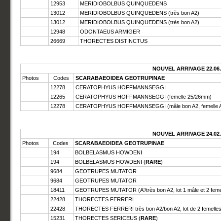
12953
MERIDIOBOLBUS QUINQUEDENS
13012
MERIDIOBOLBUS QUINQUEDENS (très bon A2)
13012
MERIDIOBOLBUS QUINQUEDENS (très bon A2)
12948
ODONTAEUS ARMIGER
26669
THORECTES DISTINCTUS
NOUVEL ARRIVAGE 22.06.
Photos
Codes
SCARABAEOIDEA GEOTRUPINAE
12278
CERATOPHYUS HOFFMANNSEGGI
12265
CERATOPHYUS HOFFMANNSEGGI (femelle 25/26mm)
12278
CERATOPHYUS HOFFMANNSEGGI (mâle bon A2, femelle 
NOUVEL ARRIVAGE 24.02.
Photos
Codes
SCARABAEOIDEA GEOTRUPINAE
194
BOLBELASMUS HOWDENI
194
BOLBELASMUS HOWDENI (
RARE
)
9684
GEOTRUPES MUTATOR
9684
GEOTRUPES MUTATOR
18411
GEOTRUPES MUTATOR (A'/très bon A2, lot 1 mâle et 2 feme
22428
THORECTES FERRERI
22428
THORECTES FERRERI très bon A2/bon A2, lot de 2 femelles
15231
THORECTES SERICEUS (
RARE
)