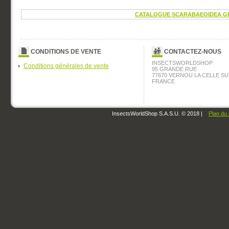
CATALOGUE SCARABAEOIDEA G
CONDITIONS DE VENTE
CONTACTEZ-NOUS
INSECTSWORLDSHOP
Conditions générales de vente
95 GRANDE RUE
77670 VERNOU LA CELLE SU
FRANCE
InsectsWorldShop S.A.S.U. © 2018 |
Plan du 