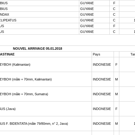
BIUS
GUYANE
F
BIUS
GUYANE
C
ENDAX
GUYANE
C
LIPEATUS
GUYANE
C
US
GUYANE
F
US
GUYANE
C
NOUVEL ARRIVAGE 05.01.2018
ASTINAE
Pays
Tar
YBOH (Kalimantan)
INDONESIE
F
BOH (mâle + 70mm, Kalimantan)
INDONESIE
M
BOH (mâle + 70mm, Sumatra)
INDONESIE
M
S (Java)
INDONESIE
F
F. BIDENTATA (mâle 79/80mm, n° 2, Java)
INDONESIE
M