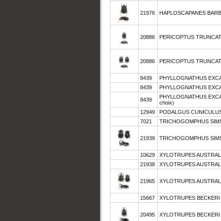
21976
HAPLOSCAPANES BARBA
20886
PERICOPTUS TRUNCA
20886
PERICOPTUS TRUNCA
8439
PHYLLOGNATHUS EXC
8439
PHYLLOGNATHUS EXC
PHYLLOGNATHUS EXCAVATUS
8439
choix)
12949
PODALGUS CUNICULUS
7021
TRICHOGOMPHUS SIMS
21939
TRICHOGOMPHUS SIMS
10629
XYLOTRUPES AUSTRALI
21938
XYLOTRUPES AUSTRALI
21965
XYLOTRUPES AUSTRALI
15667
XYLOTRUPES BECKERI (
20495
XYLOTRUPES BECKERI (