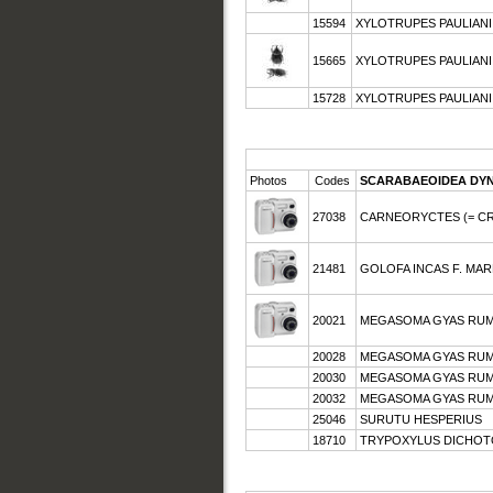
15594
XYLOTRUPES PAULIANI 
15665
XYLOTRUPES PAULIANI 
15728
XYLOTRUPES PAULIANI (
Photos
Codes
SCARABAEOIDEA DYN
27038
CARNEORYCTES (= CRY
21481
GOLOFA INCAS F. MARR
20021
MEGASOMA GYAS RUMBU
20028
MEGASOMA GYAS RUMBUC
20030
MEGASOMA GYAS RUMBUC
20032
MEGASOMA GYAS RUMBUC
25046
SURUTU HESPERIUS
18710
TRYPOXYLUS DICHOTOM