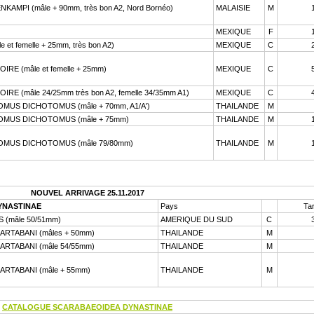
PI (mâle + 90mm, très bon A2, Nord Bornéo)
MALAISIE
M
MEXIQUE
F
et femelle + 25mm, très bon A2)
MEXIQUE
C
RE (mâle et femelle + 25mm)
MEXIQUE
C
RE (mâle 24/25mm très bon A2, femelle 34/35mm A1)
MEXIQUE
C
US DICHOTOMUS (mâle + 70mm, A1/A')
THAILANDE
M
MUS DICHOTOMUS (mâle + 75mm)
THAILANDE
M
MUS DICHOTOMUS (mâle 79/80mm)
THAILANDE
M
NOUVEL ARRIVAGE 25.11.2017
YNASTINAE
Pays
Tar
(mâle 50/51mm)
AMERIQUE DU SUD
C
TABANI (mâles + 50mm)
THAILANDE
M
TABANI (mâle 54/55mm)
THAILANDE
M
TABANI (mâle + 55mm)
THAILANDE
M
CATALOGUE SCARABAEOIDEA DYNASTINAE