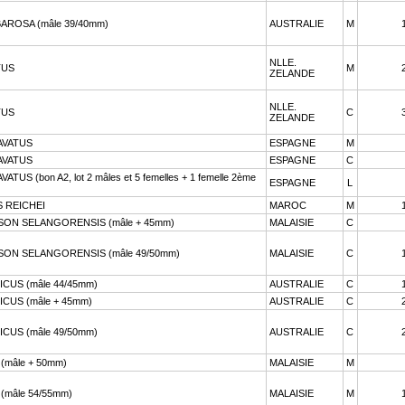
ROSA (mâle 39/40mm)
AUSTRALIE
M
NLLE.
TUS
M
ZELANDE
NLLE.
TUS
C
ZELANDE
AVATUS
ESPAGNE
M
AVATUS
ESPAGNE
C
 (bon A2, lot 2 mâles et 5 femelles + 1 femelle 2ème
ESPAGNE
L
 REICHEI
MAROC
M
ON SELANGORENSIS (mâle + 45mm)
MALAISIE
C
ON SELANGORENSIS (mâle 49/50mm)
MALAISIE
C
CUS (mâle 44/45mm)
AUSTRALIE
C
CUS (mâle + 45mm)
AUSTRALIE
C
CUS (mâle 49/50mm)
AUSTRALIE
C
mâle + 50mm)
MALAISIE
M
mâle 54/55mm)
MALAISIE
M