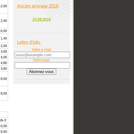
Ancien arrivage 2018
12,00
15.09.2018
2,40
10,00
1,40
Lettre d'info.
2,00
Votre e-mail
3,00
4,00
Votre pays
4,80
3,60
8,00
8,00
ifs €
10,00
8,00