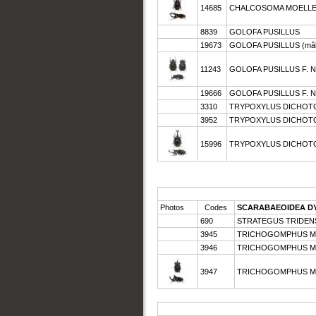
14685
CHALCOSOMA MOELLENKAM
8839
GOLOFA PUSILLUS
19673
GOLOFA PUSILLUS (mâle 
11243
GOLOFA PUSILLUS F. NOI
19666
GOLOFA PUSILLUS F. NOI
3310
TRYPOXYLUS DICHOTOM
3952
TRYPOXYLUS DICHOTO
15996
TRYPOXYLUS DICHOTO
Photos
Codes
SCARABAEOIDEA D
690
STRATEGUS TRIDENS 
3945
TRICHOGOMPHUS MAR
3946
TRICHOGOMPHUS MAR
3947
TRICHOGOMPHUS MAR