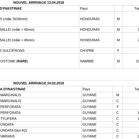
NOUVEL ARRIVAGE 13.04.2018
DYNASTINAE
Pays
Tar
 (mâle 35/36mm)
HONDURAS
M
ALLEI (mâle + 40mm)
HONDURAS
M
ALLEI (mâle + 45mm)
HONDURAS
M
S SULCIFRONS
CHYPRE
F
OSTOME (
RARE
)
NAMIBIE
M
1
NOUVEL ARRIVAGE 24.02.2018
A DYNASTINAE
Pays
Tar
MARGINALIS
GUYANE
M
MARGINALIS
GUYANE
C
 PERFORATA
GUYANE
F
 PERFORATA
GUYANE
C
TYLIFERA
GUYANE
C
 UNDATA
GUYANE
C
NDATA (bon A2)
GUYANE
C
VARIANS
GUYANE
C