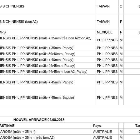
IS CHINENSIS
TAIWAN
C
S CHINENSIS (bon A2)
TAIWAN
F
OPS
MEXIQUE
F
SIS PHILIPPINENSIS (mâle + 35mm très bon A2/bon A2,
PHILIPPINES
M
NSIS PHILIPPINENSIS (mâle + 35mm, Panay)
PHILIPPINES
M
NSIS PHILIPPINENSIS (mâle 39/40mm, Panay)
PHILIPPINES
M
NSIS PHILIPPINENSIS (mâle + 40mm, Panay)
PHILIPPINES
M
NSIS PHILIPPINENSIS (mâle 44/45mm, Panay)
PHILIPPINES
M
NSIS PHILIPPINENSIS (mâle 44/45mm, bon A2, Panay)
PHILIPPINES
M
NSIS PHILIPPINENSIS (mâle + 45mm, Panay)
PHILIPPINES
M
NSIS PHILIPPINENSIS (mâle + 45mm, Baguio)
PHILIPPINES
M
NOUVEL ARRIVAGE 04.08.2018
ASTINAE
Pays
Tar
ROSA (mâle + 35mm)
AUSTRALIE
M
OSA (mâle + 35mm, très bon A2)
AUSTRALIE
M