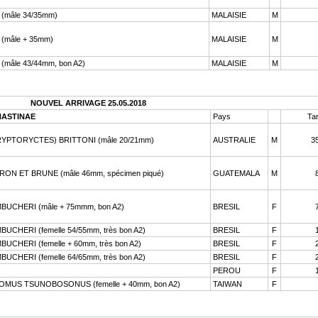
(mâle 34/35mm)
MALAISIE
M
(mâle + 35mm)
MALAISIE
M
mâle 43/44mm, bon A2)
MALAISIE
M
NOUVEL ARRIVAGE 25.05.2018
ASTINAE
Pays
Tar
PTORYCTES) BRITTONI (mâle 20/21mm)
AUSTRALIE
M
3
ON ET BRUNE (mâle 46mm, spécimen piqué)
GUATEMALA
M
CHERI (mâle + 75mmm, bon A2)
BRESIL
F
HERI (femelle 54/55mm, très bon A2)
BRESIL
F
HERI (femelle + 60mm, très bon A2)
BRESIL
F
HERI (femelle 64/65mm, très bon A2)
BRESIL
F
PEROU
F
US TSUNOBOSONUS (femelle + 40mm, bon A2)
TAIWAN
F