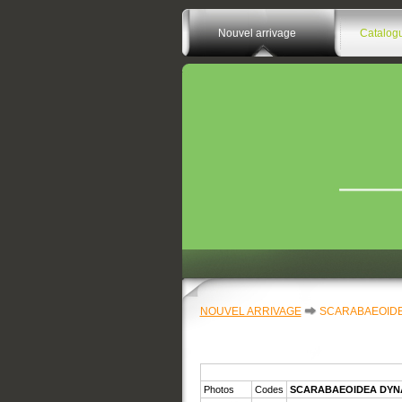
Nouvel arrivage
Catalog
NOUVEL ARRIVAGE
SCARABAEOIDE
Photos
Codes
SCARABAEOIDEA DYN